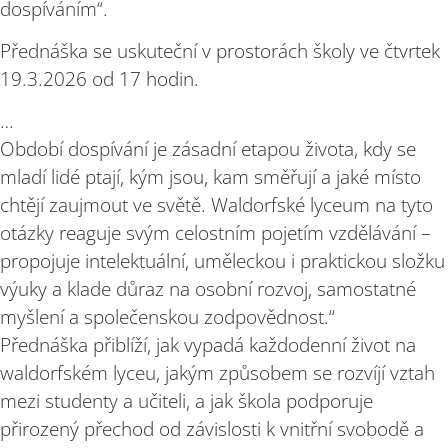
dospíváním“.
Přednáška se uskuteční v prostorách školy ve čtvrtek
19.3.2026 od 17 hodin.
…
Období dospívání je zásadní etapou života, kdy se
mladí lidé ptají, kým jsou, kam směřují a jaké místo
chtějí zaujmout ve světě. Waldorfské lyceum na tyto
otázky reaguje svým celostním pojetím vzdělávání –
propojuje intelektuální, uměleckou i praktickou složku
výuky a klade důraz na osobní rozvoj, samostatné
myšlení a společenskou zodpovědnost.“
Přednáška přiblíží, jak vypadá každodenní život na
waldorfském lyceu, jakým způsobem se rozvíjí vztah
mezi studenty a učiteli, a jak škola podporuje
přirozený přechod od závislosti k vnitřní svobodě a