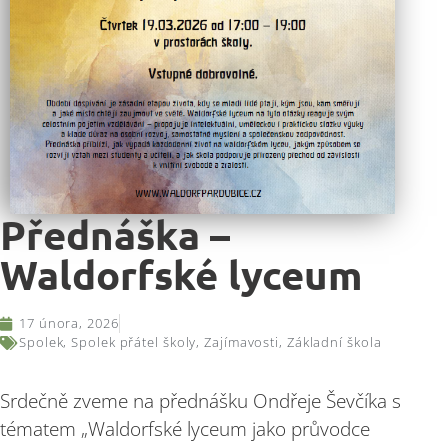
Přednáška –
Waldorfské lyceum
17 února, 2026
Spolek
,
Spolek přátel školy
,
Zajímavosti
,
Základní škola
Srdečně zveme na přednášku Ondřeje Ševčíka s
tématem „Waldorfské lyceum jako průvodce