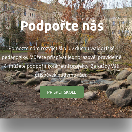
Podpořte nás
Pomozte nám rozvíjet školu v duchu waldorfské
pedagogiky. Můžete přispívat jednorázově, pravidelně
či můžete podpořit konkrétní projekty. Za každý Váš
příspěvek budeme rádi.
PŘISPĚT ŠKOLE