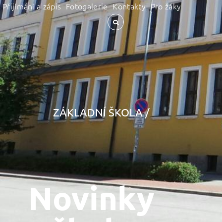
Přijímání a zápis
Fotogalerie
Kontakty
Pro žáky
ZÁKLADNÍ ŠKOLA /
Novinky