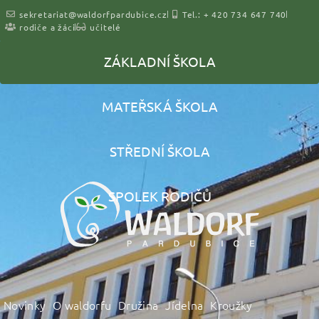
sekretariat@waldorfpardubice.cz
Tel.: + 420 734 647 740
rodiče a žáci
učitelé
ZÁKLADNÍ ŠKOLA
MATEŘSKÁ ŠKOLA
STŘEDNÍ ŠKOLA
SPOLEK RODIČŮ
Novinky
O waldorfu
Družina
Jídelna
Kroužky