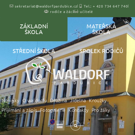
sekretariat@waldorfpardubice.cz
Tel.: + 420 734 647 740
rodiče a žáci
učitelé
ZÁKLADNÍ
MATEŘSKÁ
ŠKOLA
ŠKOLA
STŘEDNÍ ŠKOLA
SPOLEK RODIČŮ
Novinky
O waldorfu
Družina
Jídelna
Kroužky
Přijímání a zápis
Fotogalerie
Kontakty
Pro žáky
Podpořte waldorf v Pardubicích
Pardubické školství
Zásady cookies (EU)
Ke stažení