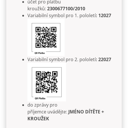
účet pro platbu
kroužků:
2300677100/2010
Variabilní symbol pro 1. pololetí
: 12027
Variabilní symbol pro 2. pololetí
: 22027
do zprávy pro
příjemce uvádějte:
JMÉNO DÍTĚTE +
KROUŽEK