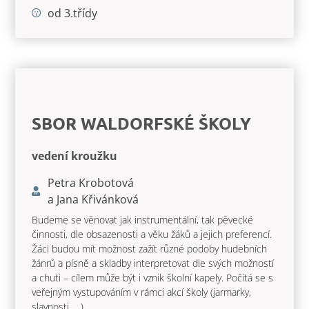
od 3.třídy
SBOR WALDORFSKÉ ŠKOLY
vedení kroužku
Petra Krobotová
a Jana Křivánková
Budeme se věnovat jak instrumentální, tak pěvecké
činnosti, dle obsazenosti a věku žáků a jejich preferencí.
Žáci budou mít možnost zažít různé podoby hudebních
žánrů a písně a skladby interpretovat dle svých možností
a chuti – cílem může být i vznik školní kapely. Počítá se s
veřejným vystupováním v rámci akcí školy (jarmarky,
slavnosti, …).