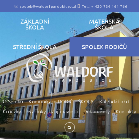
spolek@waldorfpardubice.cz
Tel.: + 420 734 161 766
ZÁKLADNÍ
MATEŘSKÁ
ŠKOLA
ŠKOLA
STŘEDNÍ ŠKOLA
SPOLEK RODIČŮ
O Spolku
Komunikace RODIČ – ŠKOLA
Kalendář akcí
Kroužky
Svačinky
Zajímavosti
Dokumenty
Kontakty