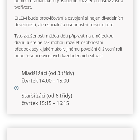
pomocí dramatické hry. Budeme rozvíjet představivost a
tvořivost.
CÍLEM bude procvičování a osvojení si nejen divadelních
dovedností, ale i sociální a osobnostní rozvoj dítěte.
Tyto zkušenosti můžou děti připravit na uměleckou
dráhu a stejně tak mohou rozvíjet osobnostní
předpoklady k jakémukoliv jinému povolání či životní roli
nebo řešení obyčejných každodenních situací.
Mladší žáci (od 3.třídy)
čtvrtek 14:00 – 15:00
Starší žáci (od 6.třídy)
čtvrtek 15:15 – 16:15