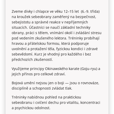
Zveme dívky i chlapce ve věku 12–15 let (6.-9. třída)
na kroužek sebeobrany zaměřený na bezpečnost,
sebejistotu a správné reakce v nepříjemných
situacích. Účastníci se naučí základní techniky
obrany, práci s tělem, vnímání okolí i zvládání stresu
pod vedením zkušeného lektora. Tréninky probíhají
hravou a přátelskou formou, která podporuje
uvolnění a protažení těla, fyzickou kondici i zdravé
sebevědomí. Kurz je vhodný pro každého i bez
předchozích zkušeností.
Využijeme principy Okinawského karate (Goju-ryu) a
jejich přínos pro celkové zdraví.
Bojová umění nejsou jen o boji — jsou o rovnováze,
disciplíně a schopnosti zvládat tlak.
Tréninky nabídnou pohled na praktickou
sebeobranu i cvičení dechu pro vitalitu, koncentraci
a psychickou odolnost.