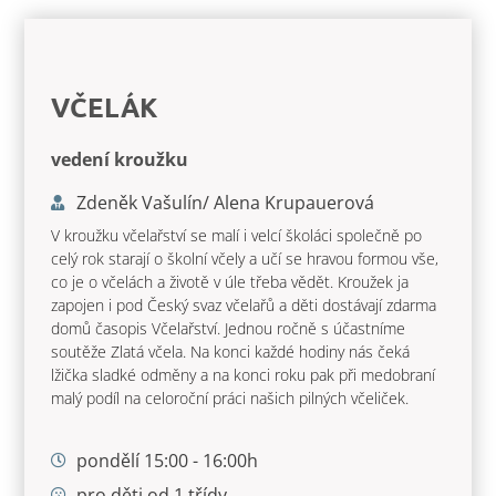
VČELÁK
vedení kroužku
Zdeněk Vašulín/ Alena Krupauerová
V kroužku včelařství se malí i velcí školáci společně po
celý rok starají o školní včely a učí se hravou formou vše,
co je o včelách a životě v úle třeba vědět. Kroužek ja
zapojen i pod Český svaz včelařů a děti dostávají zdarma
domů časopis Včelařství. Jednou ročně s účastníme
soutěže Zlatá včela. Na konci každé hodiny nás čeká
lžička sladké odměny a na konci roku pak při medobraní
malý podíl na celoroční práci našich pilných včeliček.
pondělí 15:00 - 16:00h
pro děti od 1.třídy