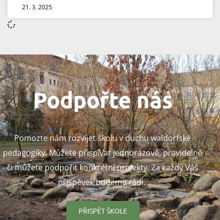
21. 3. 2025
Podpořte nás
Pomozte nám rozvíjet školu v duchu waldorfské
pedagogiky. Můžete přispívat jednorázově, pravidelně
či můžete podpořit konkrétní projekty. Za každý Váš
příspěvek budeme rádi.
PŘISPĚT ŠKOLE