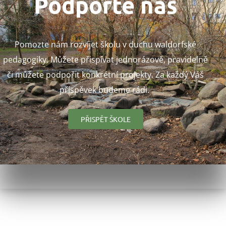
Podpořte nás
Pomozte nám rozvíjet školu v duchu waldorfské
pedagogiky. Můžete přispívat jednorázově, pravidelně
či můžete podpořit konkrétní projekty. Za každý Váš
příspěvek budeme rádi.
PŘISPĚT ŠKOLE