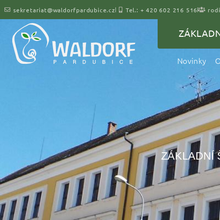
sekretariat@waldorfpardubice.cz
Tel.: + 420 602 216 516
rodi
ZÁKLADN
Novinky
O
ZÁKLADNÍ 