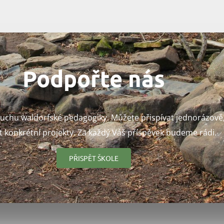
Podpořte nás
uchu waldorfské pedagogiky. Můžete přispívat jednorázově,
 konkrétní projekty. Za každý Váš příspěvek budeme rádi.
PŘISPĚT ŠKOLE