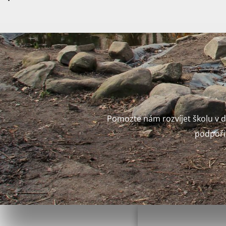
Pomozte nám rozvíjet školu v d
podpořit