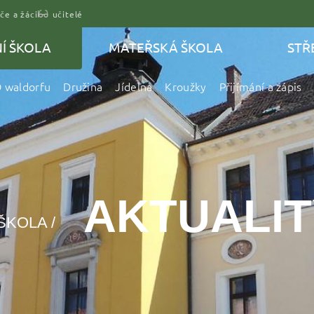
če a žáci
učitelé
Í ŠKOLA
MATEŘSKÁ ŠKOLA
STŘ
 waldorfu
Družina
Jídelna
Kroužky
Přijímání a zápis
AKTUALIT
ŠKOLA /